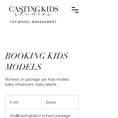
TOP MODEL MANAGEMENT
BOOKING KIDS
MODELS
Richiedi un package per Kids models,
baby influencers, baby talents
Gratis
2 ore
2
Gratis
o
r
info@castingkids.it richiedi package
e