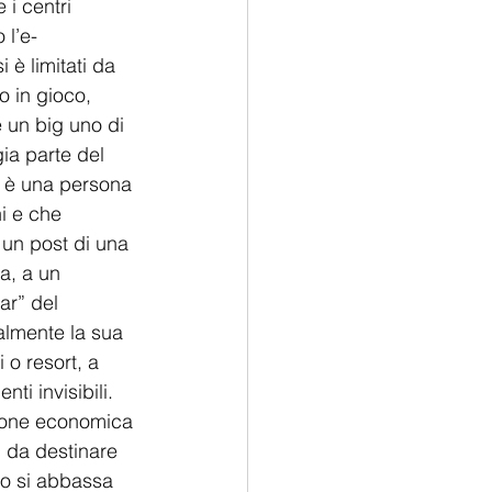
i centri 
 l’e-
è limitati da 
o in gioco, 
 un big uno di 
ia parte del 
, è una persona 
i e che 
 un post di una 
a, a un 
ar” del
almente la sua 
 o resort, a 
i invisibili. 
zione economica 
i da destinare 
no si abbassa 