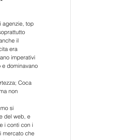
i agenzie, top 
oprattutto 
anche il 
ita era 
rano imperativi 
no e dominavano 
ertezza; Coca 
 ma non 
mo si 
e del web, e 
 i conti con i 
di mercato che 