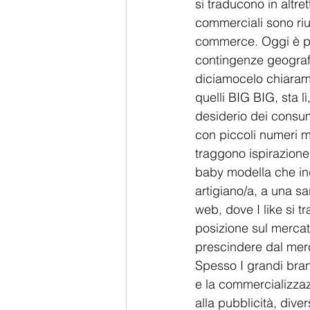
si traducono in altr
commerciali sono rius
commerce. Oggi è pos
contingenze geografi
diciamocelo chiarame
quelli BIG BIG, sta 
desiderio dei consum
con piccoli numeri m
traggono ispirazione
baby modella che in
artigiano/a, a una sa
web, dove I like si 
posizione sul mercato.
prescindere dal merce
Spesso I grandi bra
e la commercializzazi
alla pubblicità, div