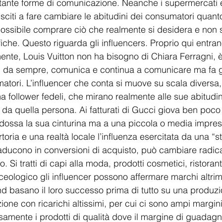
ettante forme di comunicazione. Neanche i supermercati e 
citi a fare cambiare le abitudini dei consumatori quanto
sibile comprare ciò che realmente si desidera e non si 
che. Questo riguarda gli influencers. Proprio qui entran
nte, Louis Vuitton non ha bisogno di Chiara Ferragni, è
lì, da sempre, comunica e continua a comunicare ma fa g
atori. L’influencer che conta si muove su scala diversa
a follower fedeli, che mirano realmente alle sue abitudin
 da quella persona. Ai fatturati di Gucci giova ben poco
dossa la sua cinturina ma a una piccola o media impres
rtoria e una realtà locale l’influenza esercitata da una “st
traducono in conversioni di acquisto, può cambiare radic
 Si tratti di capi alla moda, prodotti cosmetici, ristoranti
ologico gli influencer possono affermare marchi altriment
nd basano il loro successo prima di tutto su una produ
one con ricarichi altissimi, per cui ci sono ampi margin
ersamente i prodotti di qualità dove il margine di guadag