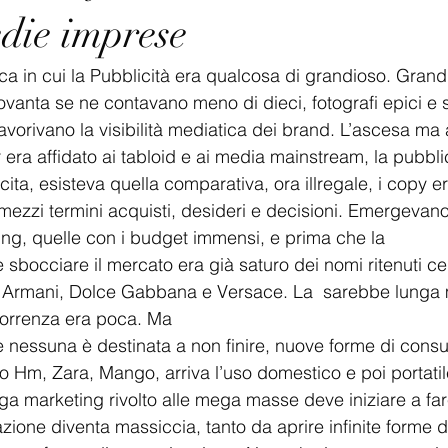
edie imprese
ca in cui la Pubblicità era qualcosa di grandioso. Grand
ovanta se ne contavano meno di dieci, fotografi epici e s
vorivano la visibilità mediatica dei brand. L’ascesa ma 
r era affidato ai tabloid e ai media mainstream, la pubblic
ita, esisteva quella comparativa, ora illregale, i copy e
mezzi termini acquisti, desideri e decisioni. Emergeva
ding, quelle con i budget immensi, e prima che la
sbocciare il mercato era già saturo dei nomi ritenuti c
la, Armani, Dolce Gabbana e Versace. La  sarebbe lunga
correnza era poca. Ma
 nessuna è destinata a non finire, nuove forme di consu
 Hm, Zara, Mango, arriva l’uso domestico e poi portatil
mega marketing rivolto alle mega masse deve iniziare a fare
cazione diventa massiccia, tanto da aprire infinite forme 