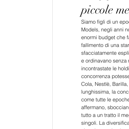
piccole m
Siamo figli di un epo
Models, negli anni n
enormi budget che fa
fallimento di una sta
sfacciatamente esplic
e ordinavano senza 
incontrastate le hol
concorrenza potesse 
Cola, Nestlè, Baril
lunghissima, la con
come tutte le epoche
affermano, sbocciano
tutto a un tratto il 
singoli. La diversifi